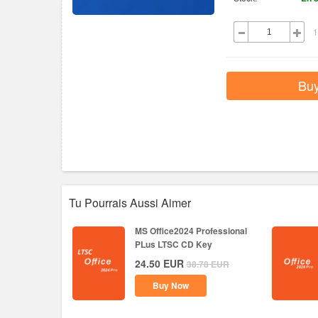
1
Bu
Tu Pourrais Aussi Aimer
MS Office2024 Professional
PLus LTSC CD Key
24.50
EUR
38.78
EUR
Buy Now