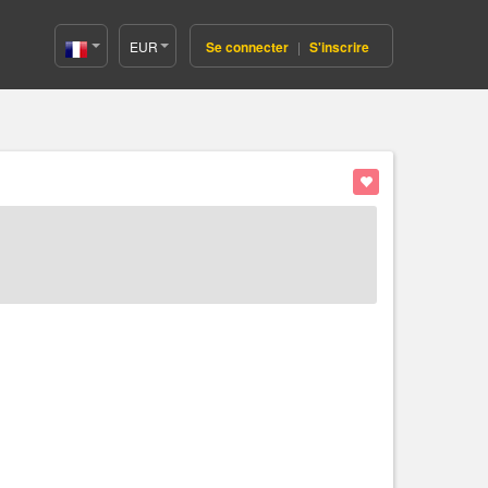
EUR
Se connecter
|
S'inscrire
France(Français)