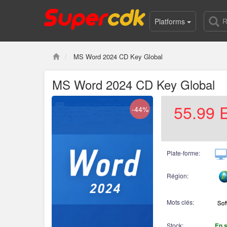
Platforms
MS Word 2024 CD Key Global
MS Word 2024 CD Key Global
55.99
-44%
Plate-forme:
Région:
Mots clés:
Stock:
En 