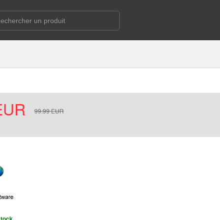
EUR
99.99
EUR
stock