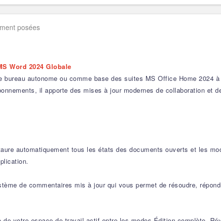
mment posées
MS Word 2024 Globale
de bureau autonome ou comme base des suites MS Office Home 2024 à lic
onnements, il apporte des mises à jour modernes de collaboration et de s
taure automatiquement tous les états des documents ouverts et les mod
plication.
tème de commentaires mis à jour qui vous permet de résoudre, répondr
e votre espace de travail actif entre les modes Édition complète, Révi