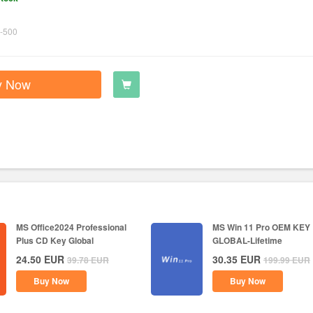
-500
y Now
MS Office2024 Professional
MS Win 11 Pro OEM KEY
Plus CD Key Global
GLOBAL-Lifetime
24.50
EUR
30.35
EUR
39.78
EUR
199.99
EUR
Buy Now
Buy Now